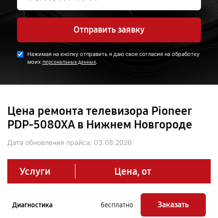
Отправить заявку
Нажимая на кнопку отправить я даю свое согласие на обработку
моих
.
персональных данных
Цена ремонта телевизора Pioneer
PDP-5080XA в Нижнем Новгороде
Дата обновления прайса:
03.08.2026
Услуги
Цена, от
Заказать
Диагностика
бесплатно