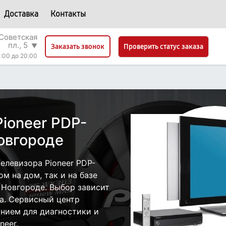
Доставка
Контакты
Советская
пл., 5
▼
Проверить статус заказа
Заказать звонок
:00 до 20:00
ioneer PDP-
овгороде
елевизора Pioneer PDP-
м на дом, так и на базе
 Новгороде. Выбор зависит
а. Сервисный центр
нием для диагностики и
neer.