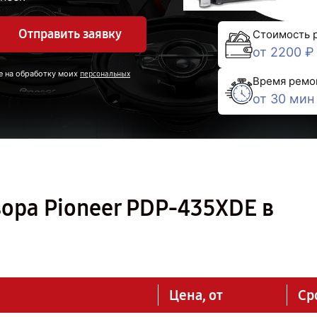
Отправить заявку
Стоимость 
от 2200 ₽
е на обработку моих
персональных
Время ремо
от 30 мин
ора Pioneer PDP-435XDE в
Цена, от
Ср