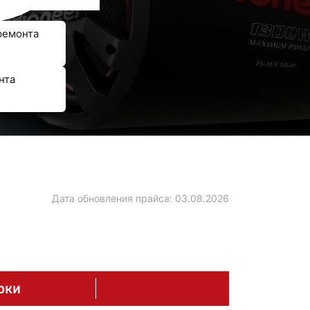
ремонта
нта
Дата обновления прайса:
03.08.2026
оки